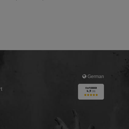
German
t