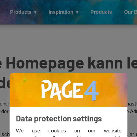
Products
Inspiration
Products
Our 
 Homepage kann le
den
icht finden. Das kann mehrere Gründe haben. Vielleicht hast
r der Seite hat diese löschen lassen. Prüfe am besten die A
Data protection settings
We use cookies on our website
schreibe uns eine Email oder nutze unser Kontaktformular un