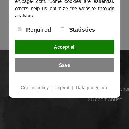
en.page4.com. Some cookies are essential,
others help us optimize the website through
analysis.
Required
Statistics
Accept all
Save
Functions
Online-Help
Cookie policy
|
Imprint
|
Data protection
Contact / Suppor
Report Abuse